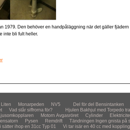
ån 1979. Den behöver en handpåläggning när det gäller fjädern
nte bli fult heller.
er
Liten
Monarpeden
NV5
Del för del
Bensintanken
et
Vad står siffrorna för?
Hjulen
Bakhjul med Torpedo tr
Ljusomkopplaren
Motorn
Avgasröret
Cylinder
Elektricite
ensatorn
Pysen
Remdrift
Tändningen
Ingen gnista på st
i sätter ihop en 31cc Typ 01
Vi tar isär en 40 cc med koppling