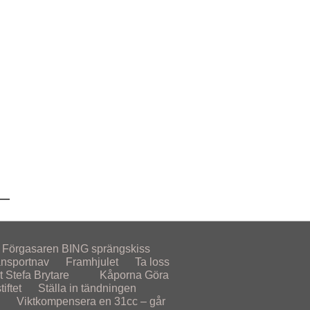
Förgasaren
BING sprängskiss
ansportnav
Framhjulet
Ta loss
t
Stefa Brytare
Kåporna
Göra
iftet
Ställa in tändningen
Viktkompensera en 31cc – går