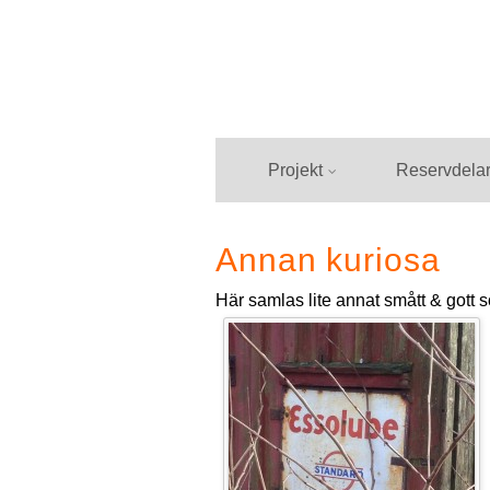
Hoppa
till
innehåll
Projekt
Reservdela
Annan kuriosa
Här samlas lite annat smått & gott s