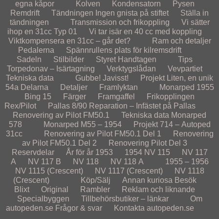
egna kåpor
Kolven
Kondensatorn
Pysen
Remdrift
Tändningen
Ingen gnista på stiftet
Ställa in
tändningen
Transmission och frikoppling
Vi sätter
ihop en 31cc Typ 01
Vi tar isär en 40 cc med koppling
Viktkompensera en 31cc – går det?
Ram och detaljer
Pedalerna
Spännrullens plats för kilremsdrift
Sadeln
Stilbilder
Styret
Handtagen
Tips
Torpedonav – Isärtagning
Verktygslådan
Vevpartiet
Tekniska data
Gubbe! Javisst!
Projekt
Liten, en unik
54a
Delarna
Detaljer
Framlyktan
Monarped 1955
Bing 15
Färger
Framgaffel
Frikopplingen
Rex/Pilot
Pallas 8/90
Reparation – Infästet på Pallas
Renovering av Pilot FM50.1
Tekniska data Monarped
578
Monarped M55 – 1954
Projekt 714 – Autoped
31cc
Renovering av Pilot FM50.1 Del 1
Renovering
av Pilot FM50.1 Del 2
Renovering Pilot Del 3
Reservdelar
År för år
1953
1954
NV 115
NV 117
A
NV 117 B
NV 118
NV 118 A
1955 – 1956
NV 1115 (Crescent)
NV 1117 (Crescent)
NV 1118
(Crescent)
Köp/Sälj
Annan kuriosa
Besök
Blixt
Original
Rambler
Reklam och liknande
Specialbyggen
Tillbehörsbutiker – länkar
Om
autopeden.se
Frågor & svar
Kontakta autopeden.se