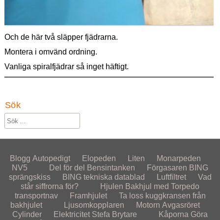
Och de här två släpper fjädrarna.
Montera i omvänd ordning.
Vanliga spiralfjädrar så inget häftigt.
Sök
Blogg
Autopedigt
Elopeden
Liten
Monarpeden
NV5
Del för del
Bensintanken
Förgasaren
BING
sprängskiss
BING tekniska datablad
Luftfiltret
Vad
står siffrorna för?
Hjulen
Bakhjul med Torpedo
transportnav
Framhjulet
Ta loss kuggkransen från
bakhjulet
Ljusomkopplaren
Motorn
Avgasröret
Cylinder
Elektricitet
Stefa Brytare
Kåporna
Göra