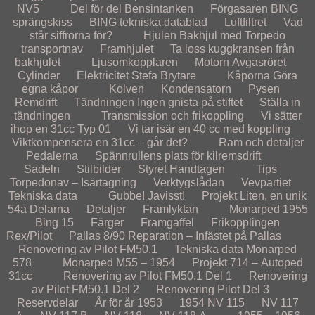
NV5
Del för del
Bensintanken
Förgasaren
BING
sprängskiss
BING tekniska datablad
Luftfiltret
Vad
står siffrorna för?
Hjulen
Bakhjul med Torpedo
transportnav
Framhjulet
Ta loss kuggkransen från
bakhjulet
Ljusomkopplaren
Motorn
Avgasröret
Cylinder
Elektricitet
Stefa Brytare
Kåporna
Göra
egna kåpor
Kolven
Kondensatorn
Pysen
Remdrift
Tändningen
Ingen gnista på stiftet
Ställa in
tändningen
Transmission och frikoppling
Vi sätter
ihop en 31cc Typ 01
Vi tar isär en 40 cc med koppling
Viktkompensera en 31cc – går det?
Ram och detaljer
Pedalerna
Spännrullens plats för kilremsdrift
Sadeln
Stilbilder
Styret
Handtagen
Tips
Torpedonav – Isärtagning
Verktygslådan
Vevpartiet
Tekniska data
Gubbe! Javisst!
Projekt
Liten, en unik
54a
Delarna
Detaljer
Framlyktan
Monarped 1955
Bing 15
Färger
Framgaffel
Frikopplingen
Rex/Pilot
Pallas 8/90
Reparation – Infästet på Pallas
Renovering av Pilot FM50.1
Tekniska data Monarped
578
Monarped M55 – 1954
Projekt 714 – Autoped
31cc
Renovering av Pilot FM50.1 Del 1
Renovering
av Pilot FM50.1 Del 2
Renovering Pilot Del 3
Reservdelar
År för år
1953
1954
NV 115
NV 117