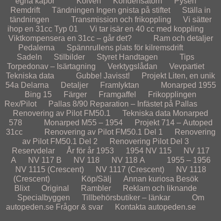
egna kåpor
Kolven
Kondensatorn
Pysen
Remdrift
Tändningen
Ingen gnista på stiftet
Ställa in
tändningen
Transmission och frikoppling
Vi sätter
ihop en 31cc Typ 01
Vi tar isär en 40 cc med koppling
Viktkompensera en 31cc – går det?
Ram och detaljer
Pedalerna
Spännrullens plats för kilremsdrift
Sadeln
Stilbilder
Styret
Handtagen
Tips
Torpedonav – Isärtagning
Verktygslådan
Vevpartiet
Tekniska data
Gubbe! Javisst!
Projekt
Liten, en unik
54a
Delarna
Detaljer
Framlyktan
Monarped 1955
Bing 15
Färger
Framgaffel
Frikopplingen
Rex/Pilot
Pallas 8/90
Reparation – Infästet på Pallas
Renovering av Pilot FM50.1
Tekniska data Monarped
578
Monarped M55 – 1954
Projekt 714 – Autoped
31cc
Renovering av Pilot FM50.1 Del 1
Renovering
av Pilot FM50.1 Del 2
Renovering Pilot Del 3
Reservdelar
År för år
1953
1954
NV 115
NV 117
A
NV 117 B
NV 118
NV 118 A
1955 – 1956
NV 1115 (Crescent)
NV 1117 (Crescent)
NV 1118
(Crescent)
Köp/Sälj
Annan kuriosa
Besök
Blixt
Original
Rambler
Reklam och liknande
Specialbyggen
Tillbehörsbutiker – länkar
Om
autopeden.se
Frågor & svar
Kontakta autopeden.se