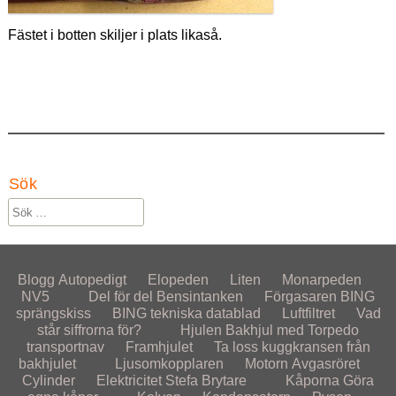
Fästet i botten skiljer i plats likaså.
Sök
Blogg
Autopedigt
Elopeden
Liten
Monarpeden
NV5
Del för del
Bensintanken
Förgasaren
BING
sprängskiss
BING tekniska datablad
Luftfiltret
Vad
står siffrorna för?
Hjulen
Bakhjul med Torpedo
transportnav
Framhjulet
Ta loss kuggkransen från
bakhjulet
Ljusomkopplaren
Motorn
Avgasröret
Cylinder
Elektricitet
Stefa Brytare
Kåporna
Göra