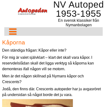
NV Autoped
Hoppa
till
1953-1955
innehåll
En svensk klassiker från
Nymanbolagen
Projekt
Kåporna
Reservdelar
Liten, en unik 54a
Den ständiga frågan: Kåpor eller inte?
För mig är valet självklart – klart det skall vara kåpor. I
År för år
Monarped 1955
Reservdelar
Delarna
reservdelslådan skall det ligga verktyg så kåporna kan
Del för del
Monarped M55
Tillbehörsbutiker – länkar
Årtalsbestämma och färger
Detaljer
Tekniska data Monarped 578
demonteras ifall någon vill se motorn.
Men är det någon skillnad på Nymans kåpor och
Köp/Sälj
1953
Hjulen
Framlyktan
Renovering av Pilot FM50.1
Crescents?
Annan kuriosa
1954
Ram och detaljer
Renovering av Pilot FM50.1 Del 1
Frikopplingen Rex/Pilot
Ta loss kuggkransen från bakhjulet
Jodå, den finns där. Crescents autopeder har ju avgasröret
på undersidan så något borde det ju vara.
Blogg
1955 – 1956
Förgasaren
Blixt
Renovering av Pilot FM50.1 Del 2
Reparation – Infästet på Pallas
NV 115
Bakhjul med Torpedo transportnav
Avgasröret
Remdrift
Rambler
Autopedigt
Renovering Pilot Del 3
Pallas 8/90
NV 117 A
NV 1115 (Crescent)
Torpedonav – Isärtagning
Bensintanken
BING sprängskiss