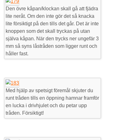
Den övre kåpan/klockan skall gå att fjädra
Motorn
Original
Elopeden
Bing 15
NV 117 B
NV 1117 (Crescent)
Framhjulet
Handtagen
BING tekniska datablad
Spännrullens plats för kilremsdrift
lite neråt. Om den inte gör det så knacka
Elektricitet
Stilbilder
Liten – en unik 54a
Framgaffel
NV 118
NV 1118 (Crescent)
Kåporna
Vad står siffrorna för?
Cylinder
lite försiktigt på den tills det går. Det är inte
knoppen som det skall tryckas på utan
Tips
Specialbyggen
Monarpeden
Färger
Göra egna kåpor
Pedalerna
Kolven
Ljusomkopplaren
själva kåpan. När den trycks ner ungefär 3
mm så syns låstråden som ligger runt och
Vi sätter ihop en 31cc Autopedmotor
Besök
NV5
Sadeln
Pysen
Kondensatorn
håller fast.
Vi sätter ihop en 31cc Typ 01 – Ej klar!
Reklam och liknande
Kontakta autopeden.se
Styret
Luftfiltret
Stefa Brytare
Vi tar isär en 40 cc med koppling
Frågor & svar
Verktygslådan
Transmission och frikoppling
Tändningen
Viktkompensera en 31cc – går det?
Vevpartiet
Ställa in tändningen
Med hjälp av spetsigt föremål skjuter du
Ingen gnista på stiftet
runt tråden tills en öppning hamnar framför
en lucka i drivhjulet och du petar upp
tråden. Försiktigt!