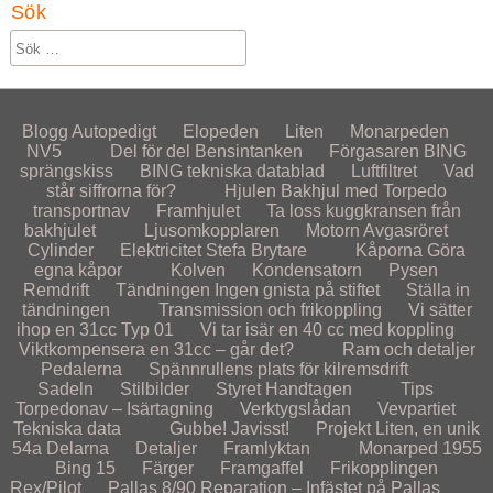
Sök
Blogg
Autopedigt
Elopeden
Liten
Monarpeden
NV5
Del för del
Bensintanken
Förgasaren
BING
sprängskiss
BING tekniska datablad
Luftfiltret
Vad
står siffrorna för?
Hjulen
Bakhjul med Torpedo
transportnav
Framhjulet
Ta loss kuggkransen från
bakhjulet
Ljusomkopplaren
Motorn
Avgasröret
Cylinder
Elektricitet
Stefa Brytare
Kåporna
Göra
egna kåpor
Kolven
Kondensatorn
Pysen
Remdrift
Tändningen
Ingen gnista på stiftet
Ställa in
tändningen
Transmission och frikoppling
Vi sätter
ihop en 31cc Typ 01
Vi tar isär en 40 cc med koppling
Viktkompensera en 31cc – går det?
Ram och detaljer
Pedalerna
Spännrullens plats för kilremsdrift
Sadeln
Stilbilder
Styret
Handtagen
Tips
Torpedonav – Isärtagning
Verktygslådan
Vevpartiet
Tekniska data
Gubbe! Javisst!
Projekt
Liten, en unik
54a
Delarna
Detaljer
Framlyktan
Monarped 1955
Bing 15
Färger
Framgaffel
Frikopplingen
Rex/Pilot
Pallas 8/90
Reparation – Infästet på Pallas