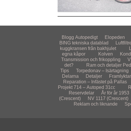
Blogg
Autopedigt
Elopeden
BING tekniska datablad
Luftfiltr
kuggkransen från bakhjulet
egna kåpor
Kolven
Kond
Transmission och frikoppling
V
det?
Ram och detaljer
Ped
Tips
Torpedonav – Isärtagning
Delarna
Detaljer
Framlykta
Reparation – Infästet på Pallas
Projekt 714 – Autoped 31cc
R
Reservdelar
År för år
1953
(Crescent)
NV 1117 (Crescent)
Reklam och liknande
Sp