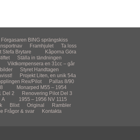
Förgasaren
BING sprängskiss
ansportnav
Framhjulet
Ta loss
t
Stefa Brytare
Kåporna
Göra
iftet
Ställa in tändningen
Viktkompensera en 31cc – går
lbilder
Styret
Handtagen
visst!
Projekt
Liten, en unik 54a
opplingen Rex/Pilot
Pallas 8/90
78
Monarped M55 – 1954
1 Del 2
Renovering Pilot Del 3
 A
1955 – 1956
NV 1115
k
Blixt
Original
Rambler
se
Frågor & svar
Kontakta