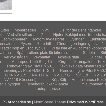
Liten
Monarpeden
NV5
Del för del
Bensintanken
et
Vad står siffrorna för?
Hjulen
Bakhjul med Torpedo tr
Ljusomkopplaren
Motorn
Avgasröret
Cylinder
Elektricite
ensatorn
Pysen
Remdrift
Tändningen
Ingen gnista på st
i sätter ihop en 31cc Typ 01
Vi tar isär en 40 cc med koppling
alerna
Spännrullens plats för kilremsdrift
Sadeln
Sti
Verktygslådan
Vevpartiet
Tekniska data
Gubbe! Ja
n
Monarped 1955
Bing 15
Färger
Framgaffel
Frik
Renovering av Pilot FM50.1
Tekniska data Monarped 5
enovering av Pilot FM50.1 Del 1
Renovering av Pilot FM50.
1954
NV 115
NV 117 A
NV 117 B
NV 118
NV 118
NV 1118 (Crescent)
Köp/Sälj
Annan kuriosa
Besö
ecialbyggen
Tillbehörsbutiker – länkar
Om autopeden.
autopeden.se
(c) Autopeden.se |
MotoSpeed Theme
Drivs med WordPress