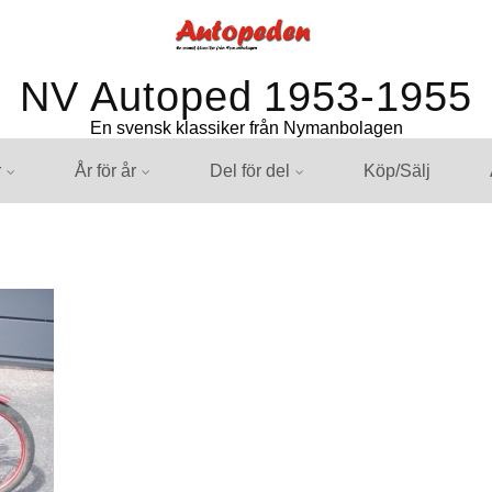
NV Autoped 1953-1955
En svensk klassiker från Nymanbolagen
r
År för år
Del för del
Köp/Sälj