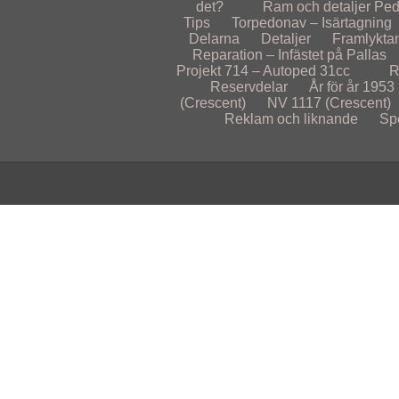
det?
Ram och detaljer
Ped
Tips
Torpedonav – Isärtagning
Delarna
Detaljer
Framlykta
Reparation – Infästet på Pallas
Projekt 714 – Autoped 31cc
R
Reservdelar
År för år
1953
(Crescent)
NV 1117 (Crescent)
Reklam och liknande
Sp