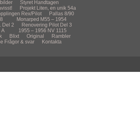
lbilder
Styret
Handtagen
visst!
Projekt
Liten, en unik 54a
opplingen Rex/Pilot
Pallas 8/90
78
Monarped M55 – 1954
 Del 2
Renovering Pilot Del 3
 A
1955 – 1956
NV 1115
k
Blixt
Original
Rambler
se
Frågor & svar
Kontakta