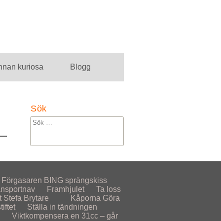
nnan kuriosa
Blogg
Sök
Förgasaren
BING sprängskiss
ansportnav
Framhjulet
Ta loss
t
Stefa Brytare
Kåporna
Göra
iftet
Ställa in tändningen
Viktkompensera en 31cc – går