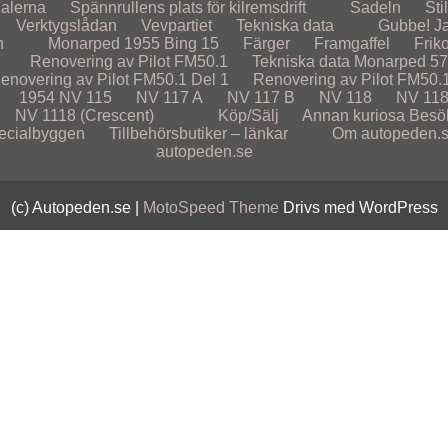
alerna
Spännrullens plats för kilremsdrift
Sadeln
Sti
Verktygslådan
Vevpartiet
Tekniska data
Gubbe! Ja
n
Monarped 1955
Bing 15
Färger
Framgaffel
Frik
Renovering av Pilot FM50.1
Tekniska data Monarped 5
enovering av Pilot FM50.1 Del 1
Renovering av Pilot FM50.1
1954
NV 115
NV 117 A
NV 117 B
NV 118
NV 118
NV 1118 (Crescent)
Köp/Sälj
Annan kuriosa
Besö
ecialbyggen
Tillbehörsbutiker – länkar
Om autopeden.
autopeden.se
(c) Autopeden.se |
MotoSpeed Theme
Drivs med WordPress