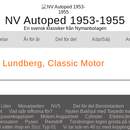
NV Autoped 1953-1955
En svensk klassiker från Nymanbolagen
elar
År för år
Del för del
Köp/Sälj
A
m Lundberg, Classic Motor
Liten
Monarpeden
NV5
Del för del
Bensintanken
et
Vad står siffrorna för?
Hjulen
Bakhjul med Torpedo tr
Ljusomkopplaren
Motorn
Avgasröret
Cylinder
Elektricite
ensatorn
Pysen
Remdrift
Tändningen
Ingen gnista på st
i sätter ihop en 31cc Typ 01
Vi tar isär en 40 cc med koppling