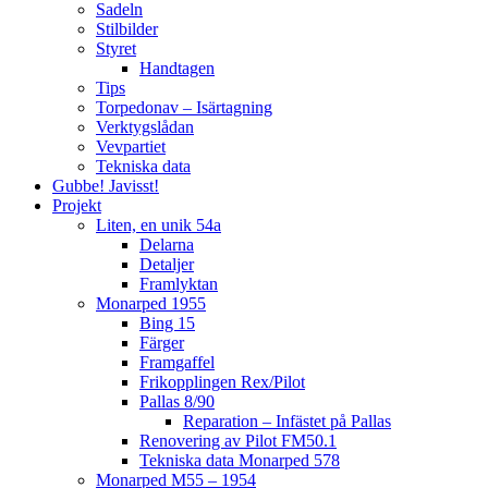
Sadeln
Stilbilder
Styret
Handtagen
Tips
Torpedonav – Isärtagning
Verktygslådan
Vevpartiet
Tekniska data
Gubbe! Javisst!
Projekt
Liten, en unik 54a
Delarna
Detaljer
Framlyktan
Monarped 1955
Bing 15
Färger
Framgaffel
Frikopplingen Rex/Pilot
Pallas 8/90
Reparation – Infästet på Pallas
Renovering av Pilot FM50.1
Tekniska data Monarped 578
Monarped M55 – 1954