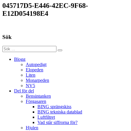
045717D5-E446-42EC-9F68-
E12D054198E4
Sök
Blogg
Autopedigt
Elopeden
Liten
Monarpeden
NV5
Del för del
Bensintanken
Förgasaren
BING sprängskiss
BING tekniska datablad
Luftfiltret
Vad står siffrorna för?
Hjulen