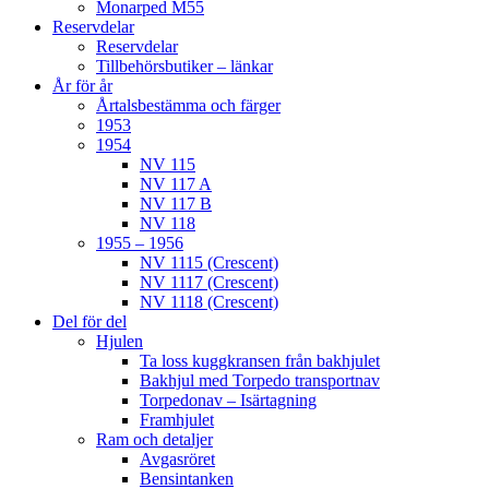
Monarped M55
Reservdelar
Reservdelar
Tillbehörsbutiker – länkar
År för år
Årtalsbestämma och färger
1953
1954
NV 115
NV 117 A
NV 117 B
NV 118
1955 – 1956
NV 1115 (Crescent)
NV 1117 (Crescent)
NV 1118 (Crescent)
Del för del
Hjulen
Ta loss kuggkransen från bakhjulet
Bakhjul med Torpedo transportnav
Torpedonav – Isärtagning
Framhjulet
Ram och detaljer
Avgasröret
Bensintanken