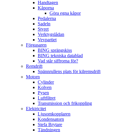
Handtagen
Kåporna
Göra egna kåpor
Pedalerna
Sadeln
Styret
Verktygslådan
Vevpartiet
Förgasaren
BING sprängskiss
BING tekniska datablad
Vad står siffrorna för?
Remdrift
Spännrullens plats för kilremsdrift
Motorn
Cylinder
Kolven
Pysen
Luftfiltret
Transmission och frikoppling
Elektricitet
Ljusomkopplaren
Kondensatorn
Stefa Brytare
Tändningen