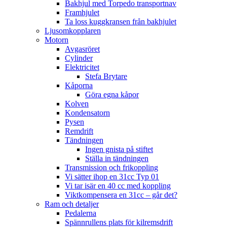
Bakhjul med Torpedo transportnav
Framhjulet
Ta loss kuggkransen från bakhjulet
Ljusomkopplaren
Motorn
Avgasröret
Cylinder
Elektricitet
Stefa Brytare
Kåporna
Göra egna kåpor
Kolven
Kondensatorn
Pysen
Remdrift
Tändningen
Ingen gnista på stiftet
Ställa in tändningen
Transmission och frikoppling
Vi sätter ihop en 31cc Typ 01
Vi tar isär en 40 cc med koppling
Viktkompensera en 31cc – går det?
Ram och detaljer
Pedalerna
Spännrullens plats för kilremsdrift