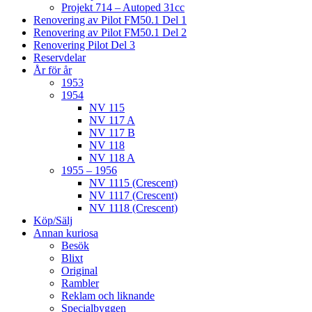
Projekt 714 – Autoped 31cc
Renovering av Pilot FM50.1 Del 1
Renovering av Pilot FM50.1 Del 2
Renovering Pilot Del 3
Reservdelar
År för år
1953
1954
NV 115
NV 117 A
NV 117 B
NV 118
NV 118 A
1955 – 1956
NV 1115 (Crescent)
NV 1117 (Crescent)
NV 1118 (Crescent)
Köp/Sälj
Annan kuriosa
Besök
Blixt
Original
Rambler
Reklam och liknande
Specialbyggen