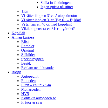
Ställa in tändningen
Ingen gnista på stiftet
Tips
Vi sätter ihop en 31cc Autopedmotor
Vi sätter ihop en 31cc Typ 01 – Ej klar!
Vi tar isär en 40 cc med koppling
Viktkompensera en 31cc – går det?
Köp/Sälj
Annan kuriosa
Blixt
Rambler
Original
Stilbilder
Specialbyggen
Besök
Reklam och liknande
Blogg
Autopedigt
Elopeden
Liten – en unik 54a
Monarpeden
NV5
Kontakta autopeden.se
Frågor & svar