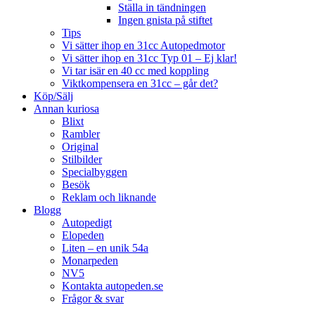
Ställa in tändningen
Ingen gnista på stiftet
Tips
Vi sätter ihop en 31cc Autopedmotor
Vi sätter ihop en 31cc Typ 01 – Ej klar!
Vi tar isär en 40 cc med koppling
Viktkompensera en 31cc – går det?
Köp/Sälj
Annan kuriosa
Blixt
Rambler
Original
Stilbilder
Specialbyggen
Besök
Reklam och liknande
Blogg
Autopedigt
Elopeden
Liten – en unik 54a
Monarpeden
NV5
Kontakta autopeden.se
Frågor & svar