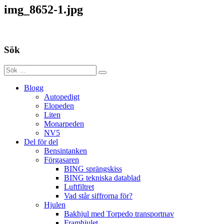
img_8652-1.jpg
Sök
Blogg
Autopedigt
Elopeden
Liten
Monarpeden
NV5
Del för del
Bensintanken
Förgasaren
BING sprängskiss
BING tekniska datablad
Luftfiltret
Vad står siffrorna för?
Hjulen
Bakhjul med Torpedo transportnav
Framhjulet