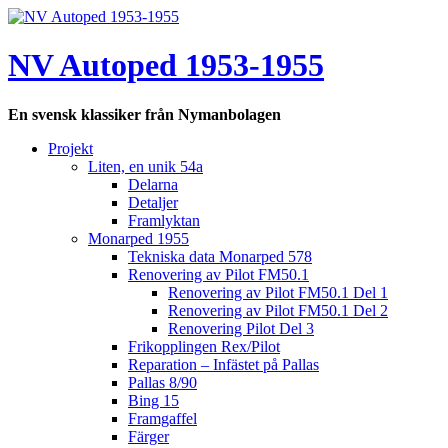
Hoppa
till
innehåll
NV Autoped 1953-1955
En svensk klassiker från Nymanbolagen
Projekt
Liten, en unik 54a
Delarna
Detaljer
Framlyktan
Monarped 1955
Tekniska data Monarped 578
Renovering av Pilot FM50.1
Renovering av Pilot FM50.1 Del 1
Renovering av Pilot FM50.1 Del 2
Renovering Pilot Del 3
Frikopplingen Rex/Pilot
Reparation – Infästet på Pallas
Pallas 8/90
Bing 15
Framgaffel
Färger