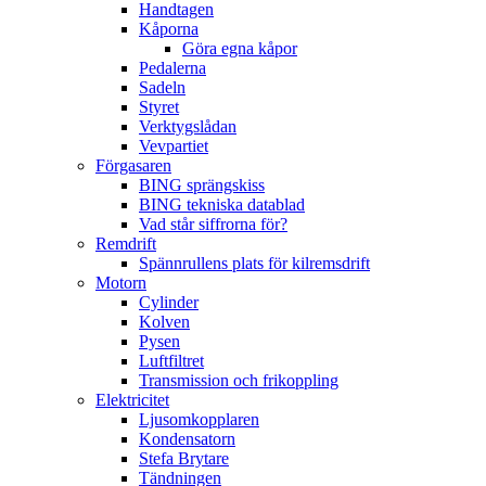
Handtagen
Kåporna
Göra egna kåpor
Pedalerna
Sadeln
Styret
Verktygslådan
Vevpartiet
Förgasaren
BING sprängskiss
BING tekniska datablad
Vad står siffrorna för?
Remdrift
Spännrullens plats för kilremsdrift
Motorn
Cylinder
Kolven
Pysen
Luftfiltret
Transmission och frikoppling
Elektricitet
Ljusomkopplaren
Kondensatorn
Stefa Brytare
Tändningen