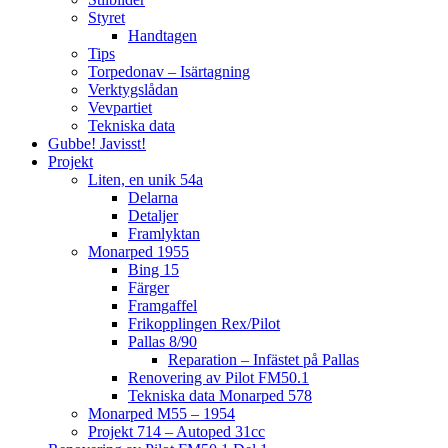
Styret
Handtagen
Tips
Torpedonav – Isärtagning
Verktygslådan
Vevpartiet
Tekniska data
Gubbe! Javisst!
Projekt
Liten, en unik 54a
Delarna
Detaljer
Framlyktan
Monarped 1955
Bing 15
Färger
Framgaffel
Frikopplingen Rex/Pilot
Pallas 8/90
Reparation – Infästet på Pallas
Renovering av Pilot FM50.1
Tekniska data Monarped 578
Monarped M55 – 1954
Projekt 714 – Autoped 31cc