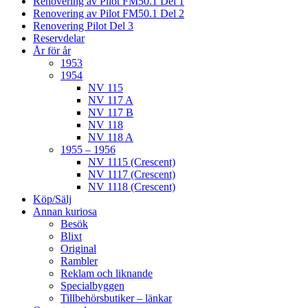
Renovering av Pilot FM50.1 Del 1
Renovering av Pilot FM50.1 Del 2
Renovering Pilot Del 3
Reservdelar
År för år
1953
1954
NV 115
NV 117 A
NV 117 B
NV 118
NV 118 A
1955 – 1956
NV 1115 (Crescent)
NV 1117 (Crescent)
NV 1118 (Crescent)
Köp/Sälj
Annan kuriosa
Besök
Blixt
Original
Rambler
Reklam och liknande
Specialbyggen
Tillbehörsbutiker – länkar