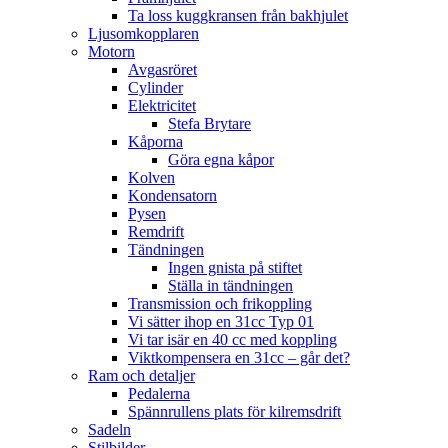
Ta loss kuggkransen från bakhjulet
Ljusomkopplaren
Motorn
Avgasröret
Cylinder
Elektricitet
Stefa Brytare
Kåporna
Göra egna kåpor
Kolven
Kondensatorn
Pysen
Remdrift
Tändningen
Ingen gnista på stiftet
Ställa in tändningen
Transmission och frikoppling
Vi sätter ihop en 31cc Typ 01
Vi tar isär en 40 cc med koppling
Viktkompensera en 31cc – går det?
Ram och detaljer
Pedalerna
Spännrullens plats för kilremsdrift
Sadeln
Stilbilder