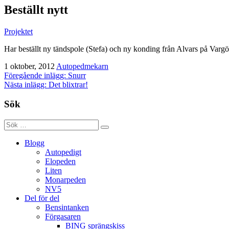
Beställt nytt
Projektet
Har beställt ny tändspole (Stefa) och ny konding från Alvars på Vargö
1 oktober, 2012
Autopedmekarn
Inläggsnavigering
Föregående inlägg: Snurr
Nästa inlägg: Det blixtrar!
Sök
Blogg
Autopedigt
Elopeden
Liten
Monarpeden
NV5
Del för del
Bensintanken
Förgasaren
BING sprängskiss