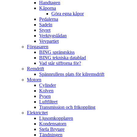
Handtagen
Kåporna
Göra egna kåpor
Pedalerna
Sadeln
Styret
Verktygslådan
Vevpartiet
Förgasaren
BING sprängskiss
BING tekniska datablad
Vad står siffrorna för?
Remdrift
Spännrullens plats för kilremsdrift
Motorn
Cylinder
Kolven
Pysen
Luftfiltret
Transmission och frikoppling
Elektricitet
Ljusomkopplaren
Kondensatorn
Stefa Brytare
Tändningen