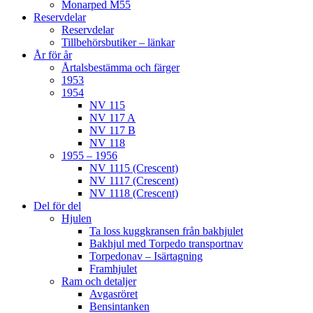
Monarped M55
Reservdelar
Reservdelar
Tillbehörsbutiker – länkar
År för år
Årtalsbestämma och färger
1953
1954
NV 115
NV 117 A
NV 117 B
NV 118
1955 – 1956
NV 1115 (Crescent)
NV 1117 (Crescent)
NV 1118 (Crescent)
Del för del
Hjulen
Ta loss kuggkransen från bakhjulet
Bakhjul med Torpedo transportnav
Torpedonav – Isärtagning
Framhjulet
Ram och detaljer
Avgasröret
Bensintanken