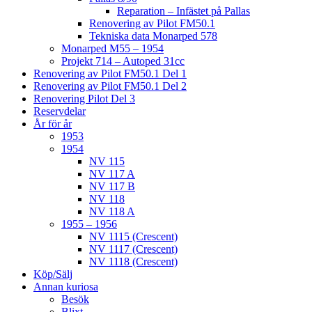
Reparation – Infästet på Pallas
Renovering av Pilot FM50.1
Tekniska data Monarped 578
Monarped M55 – 1954
Projekt 714 – Autoped 31cc
Renovering av Pilot FM50.1 Del 1
Renovering av Pilot FM50.1 Del 2
Renovering Pilot Del 3
Reservdelar
År för år
1953
1954
NV 115
NV 117 A
NV 117 B
NV 118
NV 118 A
1955 – 1956
NV 1115 (Crescent)
NV 1117 (Crescent)
NV 1118 (Crescent)
Köp/Sälj
Annan kuriosa
Besök
Blixt