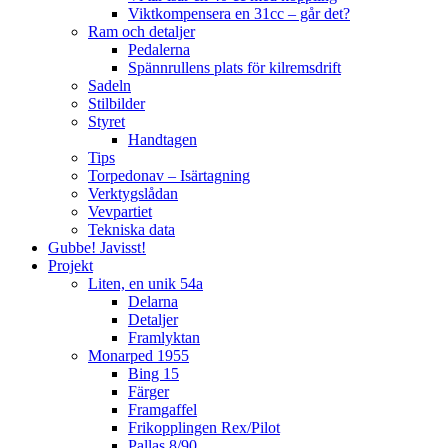
Viktkompensera en 31cc – går det?
Ram och detaljer
Pedalerna
Spännrullens plats för kilremsdrift
Sadeln
Stilbilder
Styret
Handtagen
Tips
Torpedonav – Isärtagning
Verktygslådan
Vevpartiet
Tekniska data
Gubbe! Javisst!
Projekt
Liten, en unik 54a
Delarna
Detaljer
Framlyktan
Monarped 1955
Bing 15
Färger
Framgaffel
Frikopplingen Rex/Pilot
Pallas 8/90