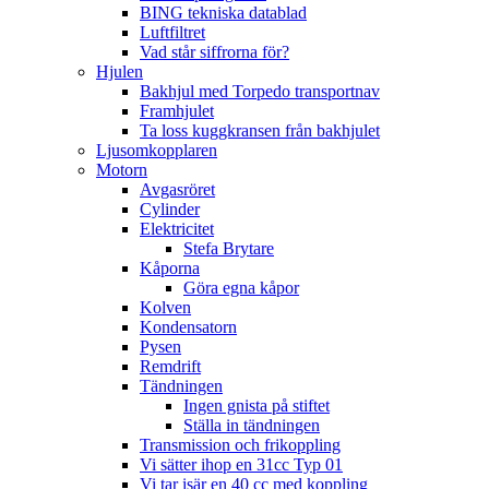
BING tekniska datablad
Luftfiltret
Vad står siffrorna för?
Hjulen
Bakhjul med Torpedo transportnav
Framhjulet
Ta loss kuggkransen från bakhjulet
Ljusomkopplaren
Motorn
Avgasröret
Cylinder
Elektricitet
Stefa Brytare
Kåporna
Göra egna kåpor
Kolven
Kondensatorn
Pysen
Remdrift
Tändningen
Ingen gnista på stiftet
Ställa in tändningen
Transmission och frikoppling
Vi sätter ihop en 31cc Typ 01
Vi tar isär en 40 cc med koppling