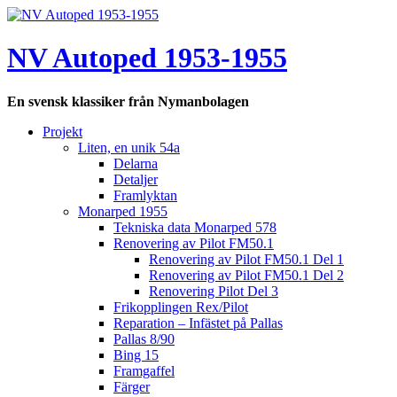
Hoppa
till
innehåll
NV Autoped 1953-1955
En svensk klassiker från Nymanbolagen
Projekt
Liten, en unik 54a
Delarna
Detaljer
Framlyktan
Monarped 1955
Tekniska data Monarped 578
Renovering av Pilot FM50.1
Renovering av Pilot FM50.1 Del 1
Renovering av Pilot FM50.1 Del 2
Renovering Pilot Del 3
Frikopplingen Rex/Pilot
Reparation – Infästet på Pallas
Pallas 8/90
Bing 15
Framgaffel
Färger