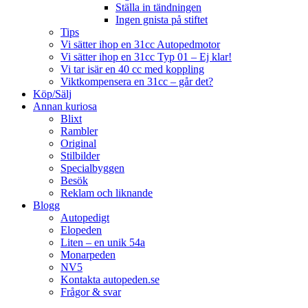
Ställa in tändningen
Ingen gnista på stiftet
Tips
Vi sätter ihop en 31cc Autopedmotor
Vi sätter ihop en 31cc Typ 01 – Ej klar!
Vi tar isär en 40 cc med koppling
Viktkompensera en 31cc – går det?
Köp/Sälj
Annan kuriosa
Blixt
Rambler
Original
Stilbilder
Specialbyggen
Besök
Reklam och liknande
Blogg
Autopedigt
Elopeden
Liten – en unik 54a
Monarpeden
NV5
Kontakta autopeden.se
Frågor & svar