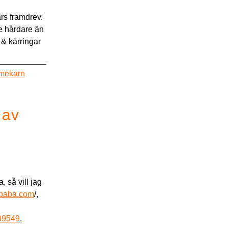
rs framdrev.
te hårdare än
 & kärringar
mekarn
 av
, så vill jag
libaba.com
/,
389549
.