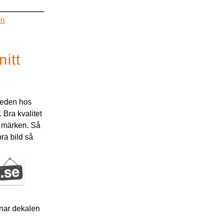
rn
nitt
opeden hos
 Bra kvalitet
da märken. Så
ra bild så
nar dekalen