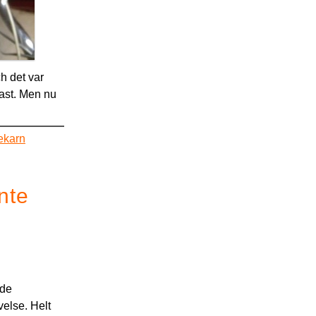
ch det var
fast. Men nu
ekarn
nte
ade
velse. Helt