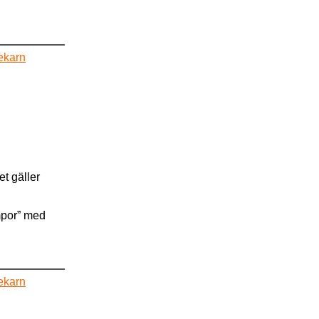
ekarn
et gäller
mpor” med
ekarn