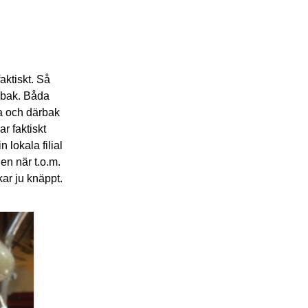
faktiskt. Så
h bak. Båda
ta och därbak
r faktiskt
lokala filial
gen när t.o.m.
ar ju knäppt.