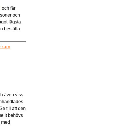
l
och får
rsoner och
ågot lägsta
n beställa
ekarn
ch även viss
 inhandlades
Se till att den
uellt behövs
rs med