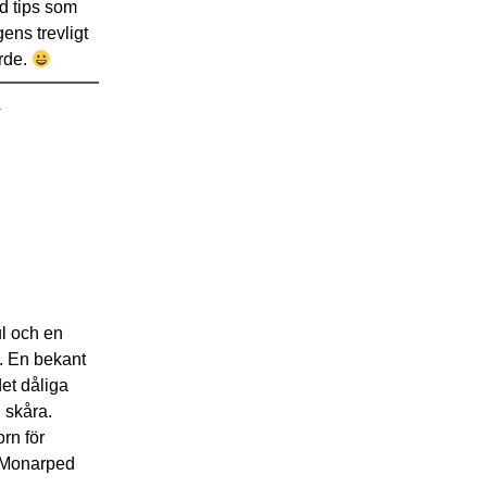
d tips som
ens trevligt
ärde.
n
ul och en
. En bekant
det dåliga
n skåra.
rn för
a Monarped