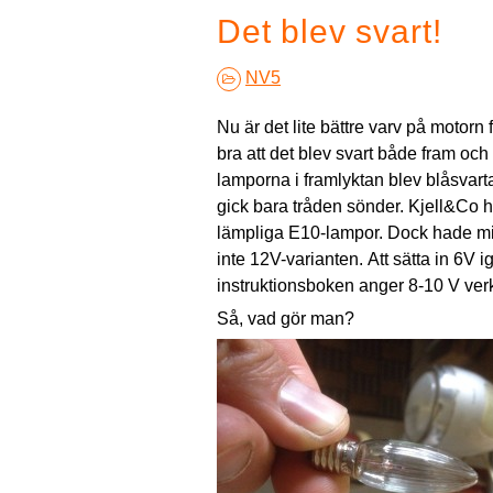
Det blev svart!
NV5
Nu är det lite bättre varv på motorn 
bra att det blev svart både fram oc
lamporna i framlyktan blev blåsvar
gick bara tråden sönder. Kjell&Co ha
lämpliga E10-lampor. Dock hade min 
inte 12V-varianten. Att sätta in 6V i
instruktionsboken anger 8-10 V verk
Så, vad gör man?