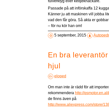
fulverktyg eller kedjeknäckare.
Passade på att införskaffa 12 kugga
Känner ju att maskinen vill jobba li
vad den får göra. Så akta er gobbar
– för nu kör han om!
5 september, 2015
Autoped
En bra leverantör
hjul
eloped
Om man inte är rädd för att importera
rekommendera
http://qsmotor.en.a
de finns även på
http://www.aliexpress.com/store/1