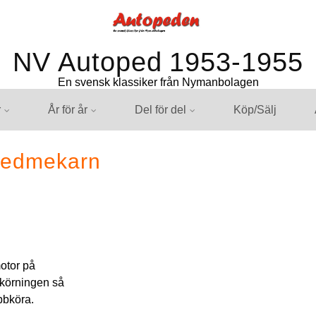
NV Autoped 1953-1955
En svensk klassiker från Nymanbolagen
r
År för år
Del för del
Köp/Sälj
pedmekarn
otor på
 körningen så
ubbköra.