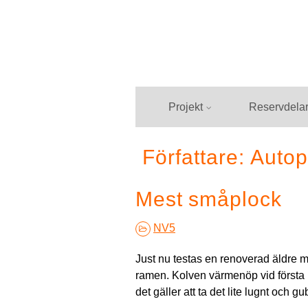
Hoppa
till
innehåll
Projekt
Reservdela
Författare:
Auto
Mest småplock
NV5
Just nu testas en renoverad äldre m
ramen. Kolven värmenöp vid första
det gäller att ta det lite lugnt och g