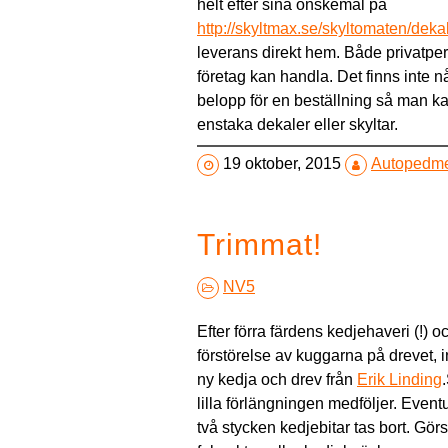
helt efter sina önskemål på
http://skyltmax.se/skyltomaten/deka
leverans direkt hem. Både privatpe
företag kan handla. Det finns inte n
belopp för en beställning så man ka
enstaka dekaler eller skyltar.
19 oktober, 2015
Autopedm
Trimmat!
NV5
Efter förra färdens kedjehaveri (!) o
förstörelse av kuggarna på drevet,
ny kedja och drev från
Erik Linding
.
lilla förlängningen medföljer. Event
två stycken kedjebitar tas bort. Gö