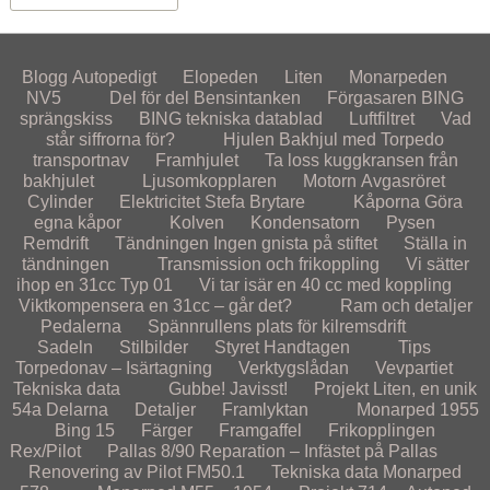
Motorn
Original
Elopeden
Bing 15
NV 117 B
NV 1117 (Crescent)
Framhjulet
Handtagen
BING tekniska datablad
Spännrullens plats för kilremsdrift
Blogg
Autopedigt
Elopeden
Liten
Monarpeden
Elektricitet
Stilbilder
Liten – en unik 54a
Framgaffel
NV 118
NV 1118 (Crescent)
Kåporna
Vad står siffrorna för?
Cylinder
NV5
Del för del
Bensintanken
Förgasaren
BING
sprängskiss
BING tekniska datablad
Luftfiltret
Vad
Tips
Specialbyggen
Monarpeden
Färger
Göra egna kåpor
Pedalerna
Kolven
Ljusomkopplaren
står siffrorna för?
Hjulen
Bakhjul med Torpedo
transportnav
Framhjulet
Ta loss kuggkransen från
Vi sätter ihop en 31cc Autopedmotor
Besök
NV5
Sadeln
Pysen
Kondensatorn
bakhjulet
Ljusomkopplaren
Motorn
Avgasröret
Cylinder
Elektricitet
Stefa Brytare
Kåporna
Göra
Vi sätter ihop en 31cc Typ 01 – Ej klar!
Reklam och liknande
Kontakta autopeden.se
Styret
Luftfiltret
Stefa Brytare
egna kåpor
Kolven
Kondensatorn
Pysen
Remdrift
Tändningen
Ingen gnista på stiftet
Ställa in
Vi tar isär en 40 cc med koppling
Frågor & svar
Verktygslådan
Transmission och frikoppling
Tändningen
tändningen
Transmission och frikoppling
Vi sätter
ihop en 31cc Typ 01
Vi tar isär en 40 cc med koppling
Viktkompensera en 31cc – går det?
Vevpartiet
Ställa in tändningen
Viktkompensera en 31cc – går det?
Ram och detaljer
Pedalerna
Spännrullens plats för kilremsdrift
Ingen gnista på stiftet
Sadeln
Stilbilder
Styret
Handtagen
Tips
Torpedonav – Isärtagning
Verktygslådan
Vevpartiet
Tekniska data
Gubbe! Javisst!
Projekt
Liten, en unik
54a
Delarna
Detaljer
Framlyktan
Monarped 1955
Bing 15
Färger
Framgaffel
Frikopplingen
Rex/Pilot
Pallas 8/90
Reparation – Infästet på Pallas
Renovering av Pilot FM50.1
Tekniska data Monarped