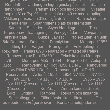
Remdrift
Tändningen
Ingen gnista på stiftet
Ställa in
tändningen
Transmission och frikoppling
Vi sätter
ihop en 31cc Typ 01
Vi tar isär en 40 cc med koppling
Viktkompensera en 31cc – går det?
Ram och detaljer
Pedalerna
Spännrullens plats för kilremsdrift
Sadeln
Stilbilder
Styret
Handtagen
Tips
Torpedonav – Isärtagning
Verktygslådan
Vevpartiet
Tekniska data
Gubbe! Javisst!
Projekt
Liten, en unik
54a
Delarna
Detaljer
Framlyktan
Monarped 1955
Bing 15
Färger
Framgaffel
Frikopplingen
Rex/Pilot
Pallas 8/90
Reparation – Infästet på Pallas
Renovering av Pilot FM50.1
Tekniska data Monarped
578
Monarped M55 – 1954
Projekt 714 – Autoped
31cc
Renovering av Pilot FM50.1 Del 1
Renovering
av Pilot FM50.1 Del 2
Renovering Pilot Del 3
Reservdelar
År för år
1953
1954
NV 115
NV 117
A
NV 117 B
NV 118
NV 118 A
1955 – 1956
NV 1115 (Crescent)
NV 1117 (Crescent)
NV 1118
(Crescent)
Köp/Sälj
Annan kuriosa
Besök
Blixt
Original
Rambler
Reklam och liknande
Specialbyggen
Tillbehörsbutiker – länkar
Om
autopeden.se
Frågor & svar
Kontakta autopeden.se