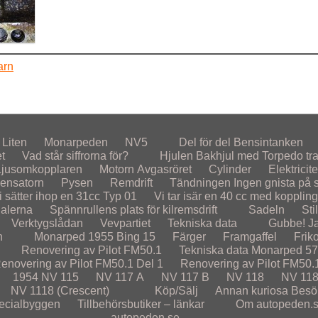
arn
Liten
Monarpeden
NV5
Del för del
Bensintanken
et
Vad står siffrorna för?
Hjulen
Bakhjul med Torpedo tr
Ljusomkopplaren
Motorn
Avgasröret
Cylinder
Elektricite
ensatorn
Pysen
Remdrift
Tändningen
Ingen gnista på st
i sätter ihop en 31cc Typ 01
Vi tar isär en 40 cc med koppling
alerna
Spännrullens plats för kilremsdrift
Sadeln
Sti
Verktygslådan
Vevpartiet
Tekniska data
Gubbe! Ja
n
Monarped 1955
Bing 15
Färger
Framgaffel
Frik
Renovering av Pilot FM50.1
Tekniska data Monarped 5
enovering av Pilot FM50.1 Del 1
Renovering av Pilot FM50.
1954
NV 115
NV 117 A
NV 117 B
NV 118
NV 118
NV 1118 (Crescent)
Köp/Sälj
Annan kuriosa
Besö
ecialbyggen
Tillbehörsbutiker – länkar
Om autopeden.
autopeden.se