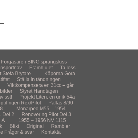
Förgasaren
BING sprängskiss
ansportnav
Framhjulet
Ta loss
t
Stefa Brytare
Kåporna
Göra
iftet
Ställa in tändningen
Viktkompensera en 31cc – går
lbilder
Styret
Handtagen
visst!
Projekt
Liten, en unik 54a
opplingen Rex/Pilot
Pallas 8/90
78
Monarped M55 – 1954
1 Del 2
Renovering Pilot Del 3
 A
1955 – 1956
NV 1115
k
Blixt
Original
Rambler
se
Frågor & svar
Kontakta