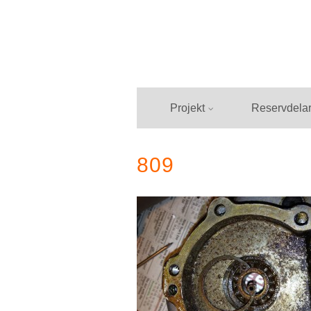
Hoppa
till
innehåll
Projekt
Reservdela
809