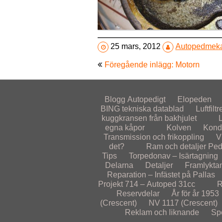
25 mars, 2012
Autopedmek
Inläggsnavigering
Föregående inlägg: Motorn
Blogg
Autopedigt
Elopeden
BING tekniska datablad
Luftfiltr
kuggkransen från bakhjulet
egna kåpor
Kolven
Kond
Transmission och frikoppling
V
det?
Ram och detaljer
Ped
Tips
Torpedonav – Isärtagning
Delarna
Detaljer
Framlykta
Reparation – Infästet på Pallas
Projekt 714 – Autoped 31cc
R
Reservdelar
År för år
1953
(Crescent)
NV 1117 (Crescent)
Reklam och liknande
Sp