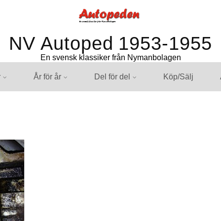
NV Autoped 1953-1955
En svensk klassiker från Nymanbolagen
r
År för år
Del för del
Köp/Sälj