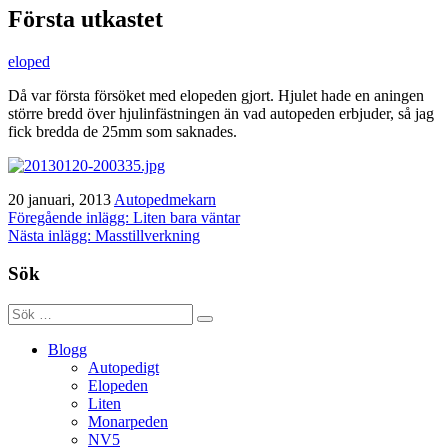
Första utkastet
eloped
Då var första försöket med elopeden gjort. Hjulet hade en aningen
större bredd över hjulinfästningen än vad autopeden erbjuder, så jag
fick bredda de 25mm som saknades.
20 januari, 2013
Autopedmekarn
Inläggsnavigering
Föregående inlägg: Liten bara väntar
Nästa inlägg: Masstillverkning
Sök
Blogg
Autopedigt
Elopeden
Liten
Monarpeden
NV5