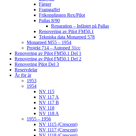
Färger
Framgaffel
Frikopplingen Rex/Pilot
Pallas 8/90
Reparation – Infästet på Pallas
Renovering av Pilot FM50.1
Tekniska data Monarped 578
Monarped M55 – 1954
Projekt 714 – Autoped 31cc
Renovering av Pilot FM50.1 Del 1
Renovering av Pilot FM50.1 Del 2
Renovering Pilot Del 3
Reservdelar
År för år
1953
1954
NV 115
NV 117 A
NV 117 B
NV 118
NV 118 A
1955 – 1956
NV 1115 (Crescent)
NV 1117 (Crescent)
NV 1118 (Crescent)