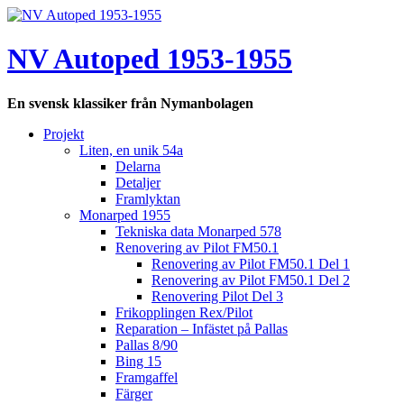
Hoppa
till
innehåll
NV Autoped 1953-1955
En svensk klassiker från Nymanbolagen
Projekt
Liten, en unik 54a
Delarna
Detaljer
Framlyktan
Monarped 1955
Tekniska data Monarped 578
Renovering av Pilot FM50.1
Renovering av Pilot FM50.1 Del 1
Renovering av Pilot FM50.1 Del 2
Renovering Pilot Del 3
Frikopplingen Rex/Pilot
Reparation – Infästet på Pallas
Pallas 8/90
Bing 15
Framgaffel
Färger