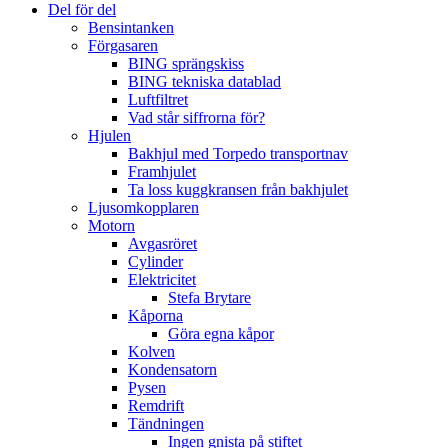
Del för del
Bensintanken
Förgasaren
BING sprängskiss
BING tekniska datablad
Luftfiltret
Vad står siffrorna för?
Hjulen
Bakhjul med Torpedo transportnav
Framhjulet
Ta loss kuggkransen från bakhjulet
Ljusomkopplaren
Motorn
Avgasröret
Cylinder
Elektricitet
Stefa Brytare
Kåporna
Göra egna kåpor
Kolven
Kondensatorn
Pysen
Remdrift
Tändningen
Ingen gnista på stiftet