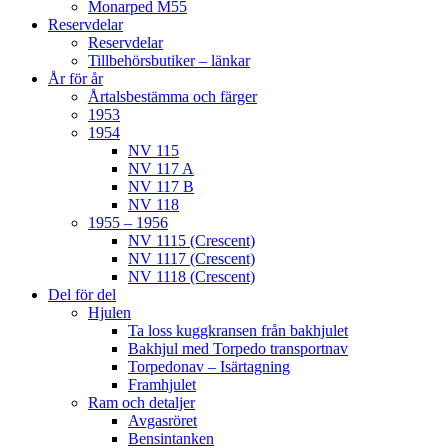
Monarped M55
Reservdelar
Reservdelar
Tillbehörsbutiker – länkar
År för år
Årtalsbestämma och färger
1953
1954
NV 115
NV 117 A
NV 117 B
NV 118
1955 – 1956
NV 1115 (Crescent)
NV 1117 (Crescent)
NV 1118 (Crescent)
Del för del
Hjulen
Ta loss kuggkransen från bakhjulet
Bakhjul med Torpedo transportnav
Torpedonav – Isärtagning
Framhjulet
Ram och detaljer
Avgasröret
Bensintanken