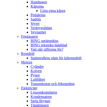
Handtagen
Kåporna
Göra egna kåpor
Pedalerna
Sadeln
Styret
Verktygslådan
Vevpartiet
Förgasaren
BING sprängskiss
BING tekniska datablad
Vad står siffrorna för?
Remdrift
Spännrullens plats för kilremsdrift
Motorn
Cylinder
Kolven
Pysen
Luftfiltret
Transmission och frikoppling
Elektricitet
Ljusomkopplaren
Kondensatorn
Stefa Brytare
Tändningen