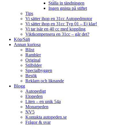
Ställa in tändningen
Ingen gnista på stiftet
Tips
Vi sätter ihop en 31cc Autopedmotor
Vi sätter ihop en 31cc Typ 01 – Ej klar!
Vi tar isär en 40 cc med koppling
Viktkompensera en 31cc – går det?
Köp/Sälj
Annan kuriosa
Blixt
Rambler
Original
Stilbilder
Specialbyggen
Besök
Reklam och liknande
Blogg
Autopedigt
Elopeden
Liten – en unik 54a
Monarpeden
NV5
Kontakta autopeden.se
Frågor & svar