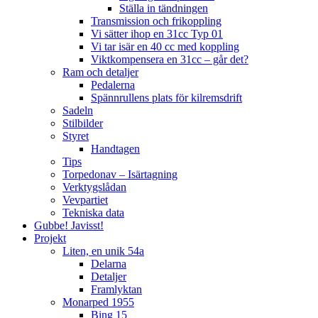
Ställa in tändningen
Transmission och frikoppling
Vi sätter ihop en 31cc Typ 01
Vi tar isär en 40 cc med koppling
Viktkompensera en 31cc – går det?
Ram och detaljer
Pedalerna
Spännrullens plats för kilremsdrift
Sadeln
Stilbilder
Styret
Handtagen
Tips
Torpedonav – Isärtagning
Verktygslådan
Vevpartiet
Tekniska data
Gubbe! Javisst!
Projekt
Liten, en unik 54a
Delarna
Detaljer
Framlyktan
Monarped 1955
Bing 15