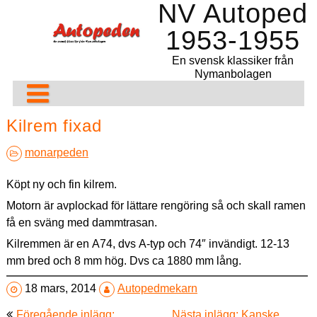
NV Autoped
Hoppa
till
1953-1955
innehåll
En svensk klassiker från
Nymanbolagen
Projekt
Kilrem fixad
Reservdelar
Liten, en unik 54a
monarpeden
År för år
Monarped 1955
Reservdelar
Delarna
Köpt ny och fin kilrem.
Del för del
Monarped M55
Tillbehörsbutiker – länkar
Årtalsbestämma och färger
Detaljer
Tekniska data Monarped 578
Motorn är avplockad för lättare rengöring så och skall ramen
få en sväng med dammtrasan.
Köp/Sälj
1953
Hjulen
Framlyktan
Renovering av Pilot FM50.1
Kilremmen är en A74, dvs A-typ och 74″ invändigt. 12-13
Annan kuriosa
1954
Ram och detaljer
Renovering av Pilot FM50.1 Del 1
Frikopplingen Rex/Pilot
Ta loss kuggkransen från bakhjulet
mm bred och 8 mm hög. Dvs ca 1880 mm lång.
Blogg
1955 – 1956
Förgasaren
Blixt
Renovering av Pilot FM50.1 Del 2
Reparation – Infästet på Pallas
NV 115
Bakhjul med Torpedo transportnav
Avgasröret
18 mars, 2014
Autopedmekarn
Inläggsnavigering
Remdrift
Rambler
Autopedigt
Renovering Pilot Del 3
Pallas 8/90
NV 117 A
NV 1115 (Crescent)
Torpedonav – Isärtagning
Bensintanken
BING sprängskiss
Föregående inlägg:
Nästa inlägg: Kanske,