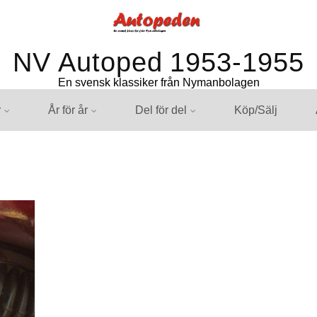
NV Autoped 1953-1955
En svensk klassiker från Nymanbolagen
r
År för år
Del för del
Köp/Sälj