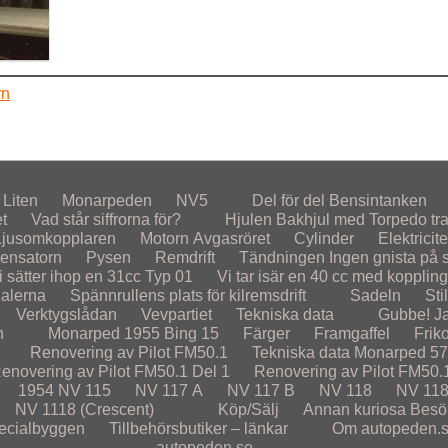
rn
Liten
Monarpeden
NV5
Del för del
Bensintanken
et
Vad står siffrorna för?
Hjulen
Bakhjul med Torpedo tr
Ljusomkopplaren
Motorn
Avgasröret
Cylinder
Elektricite
ensatorn
Pysen
Remdrift
Tändningen
Ingen gnista på st
i sätter ihop en 31cc Typ 01
Vi tar isär en 40 cc med koppling
alerna
Spännrullens plats för kilremsdrift
Sadeln
Sti
Verktygslådan
Vevpartiet
Tekniska data
Gubbe! Ja
n
Monarped 1955
Bing 15
Färger
Framgaffel
Frik
Renovering av Pilot FM50.1
Tekniska data Monarped 5
enovering av Pilot FM50.1 Del 1
Renovering av Pilot FM50.
1954
NV 115
NV 117 A
NV 117 B
NV 118
NV 118
NV 1118 (Crescent)
Köp/Sälj
Annan kuriosa
Besö
ecialbyggen
Tillbehörsbutiker – länkar
Om autopeden.
autopeden.se