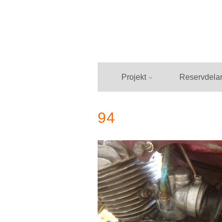
Hoppa
till
innehåll
Projekt
Reservdela
94