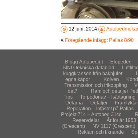
12 juni, 2014
Autopedmeka
Inläggsnavigering
Föregående inlägg: Pallas 8/90
Blogg
Autopedigt
Elopeden
BING tekniska datablad
Luftfiltr
kuggkransen från bakhjulet
egna kåpor
Kolven
Kond
Transmission och frikoppling
V
det?
Ram och detaljer
Ped
Tips
Torpedonav – Isärtagning
Delarna
Detaljer
Framlykta
Reparation – Infästet på Pallas
Projekt 714 – Autoped 31cc
R
Reservdelar
År för år
1953
(Crescent)
NV 1117 (Crescent)
Reklam och liknande
Sp