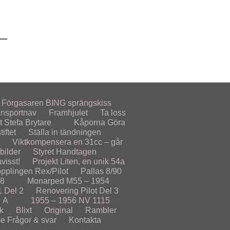
Förgasaren
BING sprängskiss
ansportnav
Framhjulet
Ta loss
t
Stefa Brytare
Kåporna
Göra
iftet
Ställa in tändningen
Viktkompensera en 31cc – går
lbilder
Styret
Handtagen
visst!
Projekt
Liten, en unik 54a
opplingen Rex/Pilot
Pallas 8/90
78
Monarped M55 – 1954
1 Del 2
Renovering Pilot Del 3
 A
1955 – 1956
NV 1115
k
Blixt
Original
Rambler
se
Frågor & svar
Kontakta