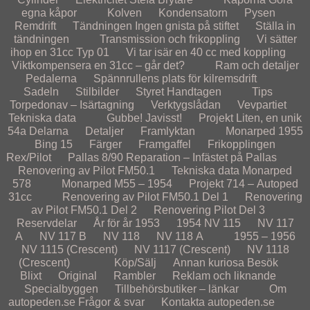
egna kåpor
Kolven
Kondensatorn
Pysen
Remdrift
Tändningen
Ingen gnista på stiftet
Ställa in
tändningen
Transmission och frikoppling
Vi sätter
ihop en 31cc Typ 01
Vi tar isär en 40 cc med koppling
Viktkompensera en 31cc – går det?
Ram och detaljer
Pedalerna
Spännrullens plats för kilremsdrift
Sadeln
Stilbilder
Styret
Handtagen
Tips
Torpedonav – Isärtagning
Verktygslådan
Vevpartiet
Tekniska data
Gubbe! Javisst!
Projekt
Liten, en unik
54a
Delarna
Detaljer
Framlyktan
Monarped 1955
Bing 15
Färger
Framgaffel
Frikopplingen
Rex/Pilot
Pallas 8/90
Reparation – Infästet på Pallas
Renovering av Pilot FM50.1
Tekniska data Monarped
578
Monarped M55 – 1954
Projekt 714 – Autoped
31cc
Renovering av Pilot FM50.1 Del 1
Renovering
av Pilot FM50.1 Del 2
Renovering Pilot Del 3
Reservdelar
År för år
1953
1954
NV 115
NV 117
A
NV 117 B
NV 118
NV 118 A
1955 – 1956
NV 1115 (Crescent)
NV 1117 (Crescent)
NV 1118
(Crescent)
Köp/Sälj
Annan kuriosa
Besök
Blixt
Original
Rambler
Reklam och liknande
Specialbyggen
Tillbehörsbutiker – länkar
Om
autopeden.se
Frågor & svar
Kontakta autopeden.se