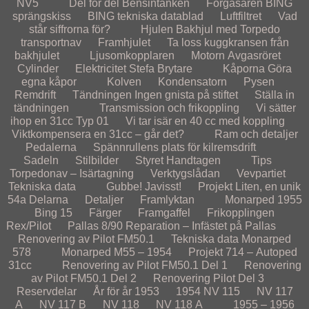
NV5
Del för del
Bensintanken
Förgasaren
BING
sprängskiss
BING tekniska datablad
Luftfiltret
Vad
står siffrorna för?
Hjulen
Bakhjul med Torpedo
transportnav
Framhjulet
Ta loss kuggkransen från
bakhjulet
Ljusomkopplaren
Motorn
Avgasröret
Cylinder
Elektricitet
Stefa Brytare
Kåporna
Göra
egna kåpor
Kolven
Kondensatorn
Pysen
Remdrift
Tändningen
Ingen gnista på stiftet
Ställa in
tändningen
Transmission och frikoppling
Vi sätter
ihop en 31cc Typ 01
Vi tar isär en 40 cc med koppling
Viktkompensera en 31cc – går det?
Ram och detaljer
Pedalerna
Spännrullens plats för kilremsdrift
Sadeln
Stilbilder
Styret
Handtagen
Tips
Torpedonav – Isärtagning
Verktygslådan
Vevpartiet
Tekniska data
Gubbe! Javisst!
Projekt
Liten, en unik
54a
Delarna
Detaljer
Framlyktan
Monarped 1955
Bing 15
Färger
Framgaffel
Frikopplingen
Rex/Pilot
Pallas 8/90
Reparation – Infästet på Pallas
Renovering av Pilot FM50.1
Tekniska data Monarped
578
Monarped M55 – 1954
Projekt 714 – Autoped
31cc
Renovering av Pilot FM50.1 Del 1
Renovering
av Pilot FM50.1 Del 2
Renovering Pilot Del 3
Reservdelar
År för år
1953
1954
NV 115
NV 117
A
NV 117 B
NV 118
NV 118 A
1955 – 1956