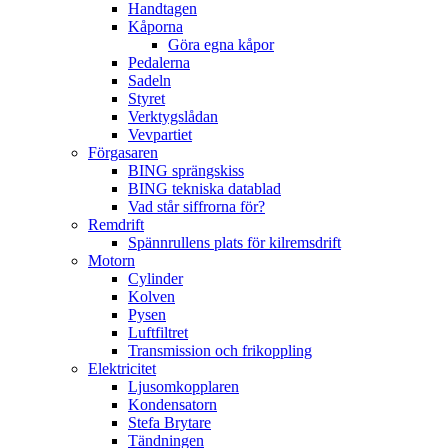
Handtagen
Kåporna
Göra egna kåpor
Pedalerna
Sadeln
Styret
Verktygslådan
Vevpartiet
Förgasaren
BING sprängskiss
BING tekniska datablad
Vad står siffrorna för?
Remdrift
Spännrullens plats för kilremsdrift
Motorn
Cylinder
Kolven
Pysen
Luftfiltret
Transmission och frikoppling
Elektricitet
Ljusomkopplaren
Kondensatorn
Stefa Brytare
Tändningen