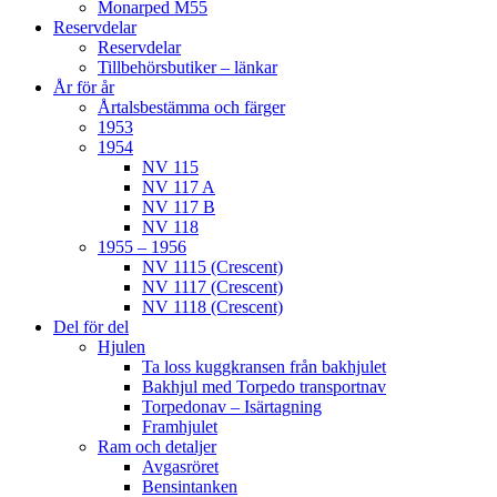
Monarped M55
Reservdelar
Reservdelar
Tillbehörsbutiker – länkar
År för år
Årtalsbestämma och färger
1953
1954
NV 115
NV 117 A
NV 117 B
NV 118
1955 – 1956
NV 1115 (Crescent)
NV 1117 (Crescent)
NV 1118 (Crescent)
Del för del
Hjulen
Ta loss kuggkransen från bakhjulet
Bakhjul med Torpedo transportnav
Torpedonav – Isärtagning
Framhjulet
Ram och detaljer
Avgasröret
Bensintanken