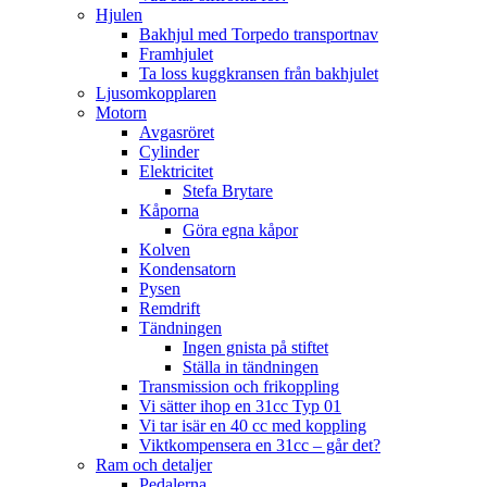
Hjulen
Bakhjul med Torpedo transportnav
Framhjulet
Ta loss kuggkransen från bakhjulet
Ljusomkopplaren
Motorn
Avgasröret
Cylinder
Elektricitet
Stefa Brytare
Kåporna
Göra egna kåpor
Kolven
Kondensatorn
Pysen
Remdrift
Tändningen
Ingen gnista på stiftet
Ställa in tändningen
Transmission och frikoppling
Vi sätter ihop en 31cc Typ 01
Vi tar isär en 40 cc med koppling
Viktkompensera en 31cc – går det?
Ram och detaljer
Pedalerna