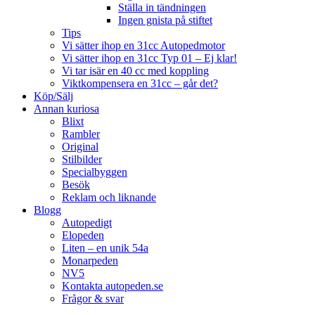
Ställa in tändningen
Ingen gnista på stiftet
Tips
Vi sätter ihop en 31cc Autopedmotor
Vi sätter ihop en 31cc Typ 01 – Ej klar!
Vi tar isär en 40 cc med koppling
Viktkompensera en 31cc – går det?
Köp/Sälj
Annan kuriosa
Blixt
Rambler
Original
Stilbilder
Specialbyggen
Besök
Reklam och liknande
Blogg
Autopedigt
Elopeden
Liten – en unik 54a
Monarpeden
NV5
Kontakta autopeden.se
Frågor & svar