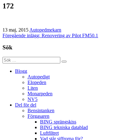
172
13 maj, 2015
Autopedmekarn
Inläggsnavigering
Föregående inlägg: Renovering av Pilot FM50.1
Sök
Blogg
Autopedigt
Elopeden
Liten
Monarpeden
NV5
Del för del
Bensintanken
Förgasaren
BING sprängskiss
BING tekniska datablad
Luftfiltret
Vad står siffrorna för?