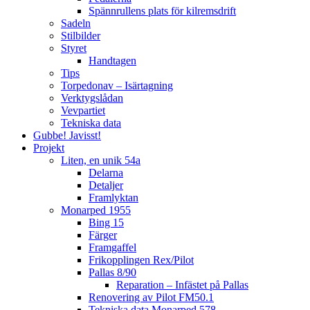
Spännrullens plats för kilremsdrift
Sadeln
Stilbilder
Styret
Handtagen
Tips
Torpedonav – Isärtagning
Verktygslådan
Vevpartiet
Tekniska data
Gubbe! Javisst!
Projekt
Liten, en unik 54a
Delarna
Detaljer
Framlyktan
Monarped 1955
Bing 15
Färger
Framgaffel
Frikopplingen Rex/Pilot
Pallas 8/90
Reparation – Infästet på Pallas
Renovering av Pilot FM50.1
Tekniska data Monarped 578