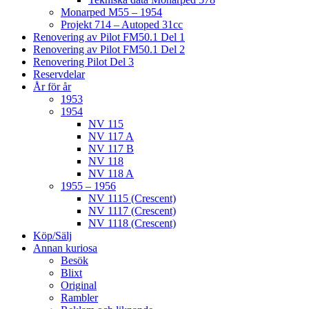
Monarped M55 – 1954
Projekt 714 – Autoped 31cc
Renovering av Pilot FM50.1 Del 1
Renovering av Pilot FM50.1 Del 2
Renovering Pilot Del 3
Reservdelar
År för år
1953
1954
NV 115
NV 117 A
NV 117 B
NV 118
NV 118 A
1955 – 1956
NV 1115 (Crescent)
NV 1117 (Crescent)
NV 1118 (Crescent)
Köp/Sälj
Annan kuriosa
Besök
Blixt
Original
Rambler