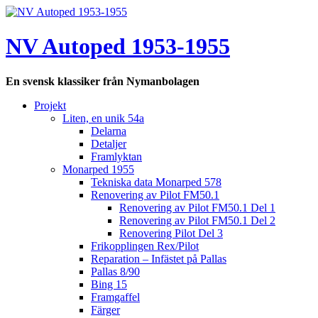
Hoppa
till
innehåll
NV Autoped 1953-1955
En svensk klassiker från Nymanbolagen
Projekt
Liten, en unik 54a
Delarna
Detaljer
Framlyktan
Monarped 1955
Tekniska data Monarped 578
Renovering av Pilot FM50.1
Renovering av Pilot FM50.1 Del 1
Renovering av Pilot FM50.1 Del 2
Renovering Pilot Del 3
Frikopplingen Rex/Pilot
Reparation – Infästet på Pallas
Pallas 8/90
Bing 15
Framgaffel
Färger