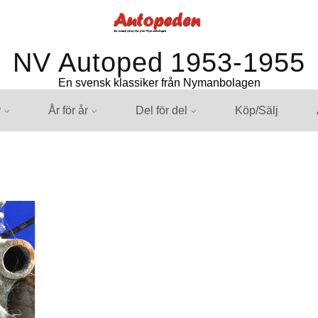
NV Autoped 1953-1955
En svensk klassiker från Nymanbolagen
r
År för år
Del för del
Köp/Sälj