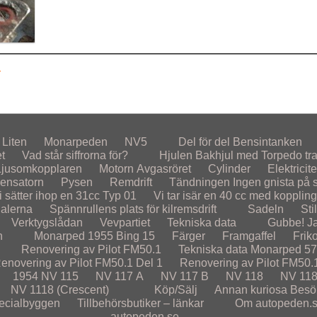
n
Liten
Monarpeden
NV5
Del för del
Bensintanken
et
Vad står siffrorna för?
Hjulen
Bakhjul med Torpedo tr
Ljusomkopplaren
Motorn
Avgasröret
Cylinder
Elektricite
ensatorn
Pysen
Remdrift
Tändningen
Ingen gnista på st
i sätter ihop en 31cc Typ 01
Vi tar isär en 40 cc med koppling
alerna
Spännrullens plats för kilremsdrift
Sadeln
Sti
Verktygslådan
Vevpartiet
Tekniska data
Gubbe! Ja
n
Monarped 1955
Bing 15
Färger
Framgaffel
Frik
Renovering av Pilot FM50.1
Tekniska data Monarped 5
enovering av Pilot FM50.1 Del 1
Renovering av Pilot FM50.
1954
NV 115
NV 117 A
NV 117 B
NV 118
NV 118
NV 1118 (Crescent)
Köp/Sälj
Annan kuriosa
Besö
ecialbyggen
Tillbehörsbutiker – länkar
Om autopeden.
autopeden.se