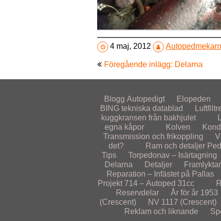
4 maj, 2012
Autopedmekar
Inläggsnavigering
Föregående inlägg: Delarna
Blogg
Autopedigt
Elopeden
BING tekniska datablad
Luftfiltr
kuggkransen från bakhjulet
egna kåpor
Kolven
Kond
Transmission och frikoppling
V
det?
Ram och detaljer
Ped
Tips
Torpedonav – Isärtagning
Delarna
Detaljer
Framlykta
Reparation – Infästet på Pallas
Projekt 714 – Autoped 31cc
R
Reservdelar
År för år
1953
(Crescent)
NV 1117 (Crescent)
Reklam och liknande
Sp