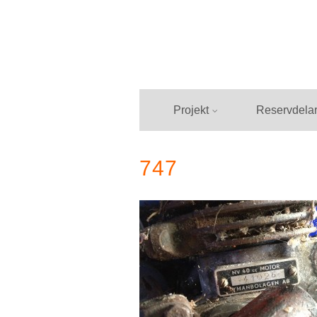
Hoppa
till
innehåll
Projekt
Reservdela
747