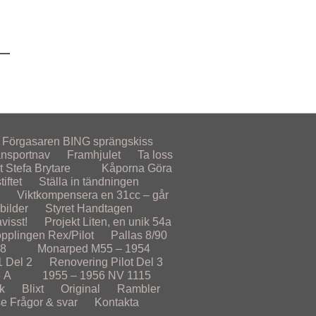
Förgasaren
BING sprängskiss
ansportnav
Framhjulet
Ta loss
t
Stefa Brytare
Kåporna
Göra
iftet
Ställa in tändningen
Viktkompensera en 31cc – går
lbilder
Styret
Handtagen
visst!
Projekt
Liten, en unik 54a
opplingen Rex/Pilot
Pallas 8/90
78
Monarped M55 – 1954
1 Del 2
Renovering Pilot Del 3
 A
1955 – 1956
NV 1115
k
Blixt
Original
Rambler
se
Frågor & svar
Kontakta